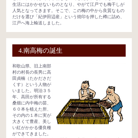
生活にはかかせないものとなり、やがて江戸でも梅干しが
人気となってきます。そこで、この梅の中から良質なもの
だけを選び「紀伊田辺産」という焼印を押した樽に詰め、
江戸へ海上輸送しました。
4.南高梅の誕生
和歌山県、旧上南部
村の村長の長男に高
田貞楠（たかださだ
くす）という人物が
いました。明治３５
年、高田が所有する
桑畑に内中梅の苗、
６０本を植えた所、
その内の１本に実が
大きくて豊産、美し
い紅がかかる優良種
ができてきました。