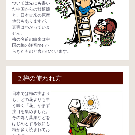
ついては先にも書い
た中国からの移植節
と、日本古来の原産
地節もありますが、
真実はわかっていま
せん。
梅の名前の由来は中
国の梅の漢音meiか
らきたものと言われています。
2.梅の使われ方
日本では梅の実より
も、どの花よりも早
く咲く「花」がまず
注目を集めました。
その為万葉集などを
はじめとする歌にも
梅が多く読まれてお