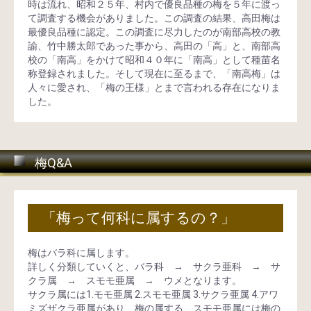
時は流れ、昭和２５年、村内で優良品種の梅を５年に渡っ
て調査する機会がありました。この調査の結果、高田梅は
最優良品種に認定。この調査に尽力したのが南部高校の教
諭、竹中勝太郎であった事から、高田の「高」と、南部高
校の「南高」をかけて昭和４０年に「南高」として種苗名
称登録されました。そして現在に至るまで、「南高梅」は
人々に愛され、「梅の王様」とまで言われる存在になりま
した。
梅Q&A
「梅って何科に属するの？」
梅はバラ科に属します。
詳しく分類していくと、バラ科 → サクラ亜科 → サ
クラ属 → スモモ亜属 → ウメとなります。
サクラ属には1.モモ亜属 2.スモモ亜属 3.サクラ亜属 4.アワ
ミズザクラ亜属があり、梅の属する、スモモ亜属には梅の