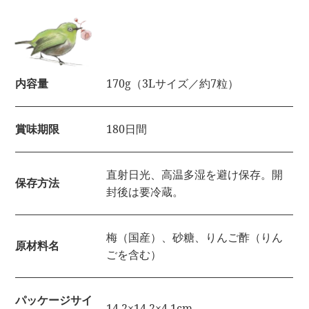
内容量
170g（3Lサイズ／約7粒）
賞味期限
180日間
直射日光、高温多湿を避け保存。開
保存方法
封後は要冷蔵。
梅（国産）、砂糖、りんご酢（りん
原材料名
ごを含む）
パッケージサイ
14.2×14.2×4.1cm