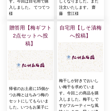
す。今回は自宅用で購
しくなりました。また
入しました。 てつてつ
注文いたします。 齋
様
藤 雪江様
贈答用【梅ギフト
自宅用【しそ漬梅
2点セットへ投
へ投稿】
稿】
梅干しが好きでおいし
い梅干を求めていま
帰省のお土産に15個か
す。今回この商品を購
つお梅とはちみつ梅の
入しました。梅干しで
セットにしてもらいま
すがフルーティーな風
した。いつもお菓子に