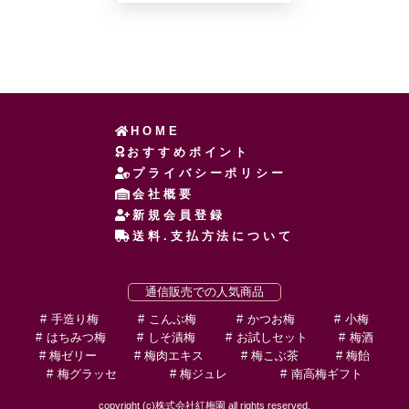
HOME
おすすめポイント
プライバシーポリシー
会社概要
新規会員登録
送料.支払方法について
通信販売での人気商品
手造り梅
こんぶ梅
かつお梅
小梅
はちみつ梅
しそ漬梅
お試しセット
梅酒
梅ゼリー
梅肉エキス
梅こぶ茶
梅飴
梅グラッセ
梅ジュレ
南高梅ギフト
copyright (c)株式会社紅梅園 all rights reserved.