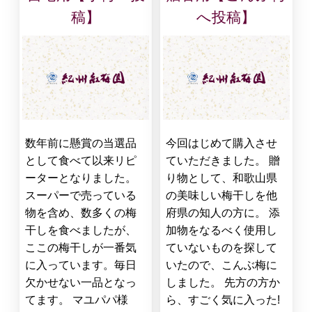
稿】
へ投稿】
数年前に懸賞の当選品
今回はじめて購入させ
として食べて以来リピ
ていただきました。 贈
ーターとなりました。
り物として、和歌山県
スーパーで売っている
の美味しい梅干しを他
物を含め、数多くの梅
府県の知人の方に。 添
干しを食べましたが、
加物をなるべく使用し
ここの梅干しが一番気
ていないものを探して
に入っています。毎日
いたので、こんぶ梅に
欠かせない一品となっ
しました。 先方の方か
てます。 マユパパ様
ら、すごく気に入った!