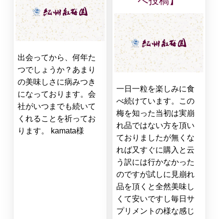
へ投稿】
出会ってから、何年た
つでしょうか？あまり
の美味しさに病みつき
一日一粒を楽しみに食
になっております。会
べ続けています。この
社がいつまでも続いて
梅を知った当初は実崩
くれることを祈ってお
れ品ではない方を頂い
ります。 kamata様
ておりましたが無くな
れば又すぐに購入と云
う訳には行かなかった
のですが試しに見崩れ
品を頂くと全然美味し
くて安いですし毎日サ
プリメントの様な感じ