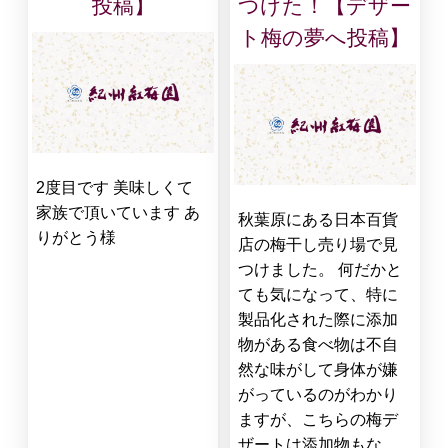
投稿】
つけた！【デザー
ト梅の夢へ投稿】
2度目です 美味しくて
家族で頂いています あ
秋葉原にある日本百貨
りがとう様
店の梅干し売り場で見
つけました。 何だかと
ても気になって、特に
製品化された際に添加
物がある食べ物は不自
然な味がして身体が嫌
がっているのがわかり
ますが、こちらの梅デ
ザートは添加物もな