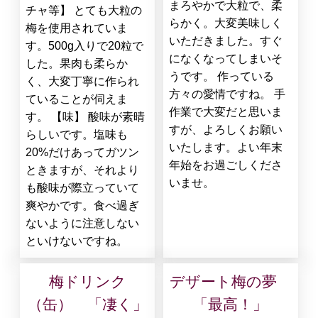
まろやかで大粒で、柔
チャ等】 とても大粒の
らかく。大変美味しく
梅を使用されていま
いただきました。すぐ
す。500g入りで20粒で
になくなってしまいそ
した。果肉も柔らか
うです。 作っている
く、大変丁寧に作られ
方々の愛情ですね。 手
ていることが伺えま
作業で大変だと思いま
す。 【味】 酸味が素晴
すが、よろしくお願い
らしいです。塩味も
いたします。よい年末
20%だけあってガツン
年始をお過ごしくださ
ときますが、それより
いませ。
も酸味が際立っていて
爽やかです。食べ過ぎ
ないように注意しない
といけないですね。
梅ドリンク
デザート梅の夢
（缶） 「凄く」
「最高！」