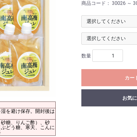
多湿を避け保存。開封後は
、砂糖、りんご酢）、砂
（ぶどう糖、寒天、こんに
料