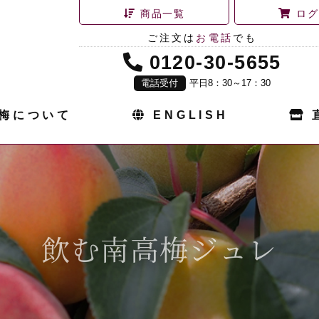
商品一覧
ログ
ご注文は
お電話
でも
0120-30-5655
電話受付
平日8：30～17：30
梅について
ENGLISH
飲む南高梅ジュレ