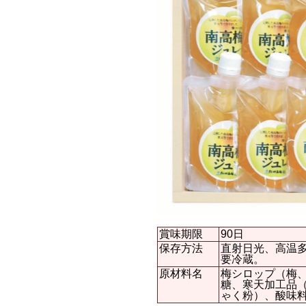
賞味期限
90日
保存方法
直射日光、高温
要冷蔵。
原材料名
梅シロップ（梅
糖、寒天加工品
ゃく粉）、酸味