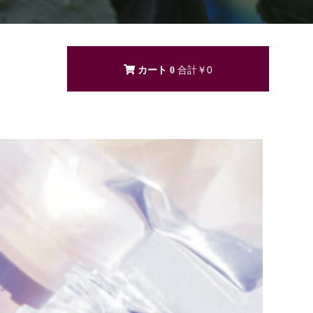
レ
0
￥0