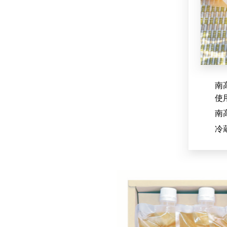
南
使
南
冷