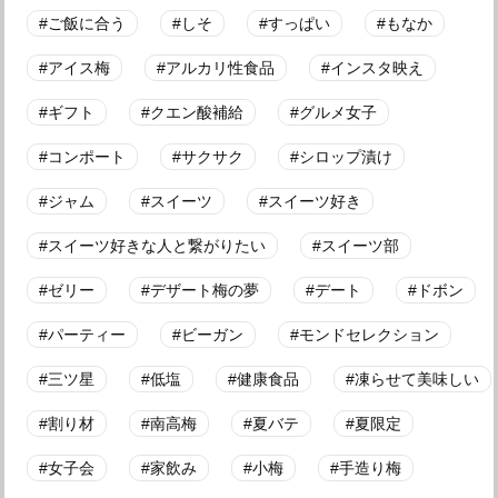
ご飯に合う
しそ
すっぱい
もなか
アイス梅
アルカリ性食品
インスタ映え
ギフト
クエン酸補給
グルメ女子
コンポート
サクサク
シロップ漬け
ジャム
スイーツ
スイーツ好き
スイーツ好きな人と繋がりたい
スイーツ部
ゼリー
デザート梅の夢
デート
ドボン
パーティー
ビーガン
モンドセレクション
三ツ星
低塩
健康食品
凍らせて美味しい
割り材
南高梅
夏バテ
夏限定
女子会
家飲み
小梅
手造り梅