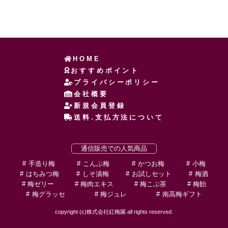
HOME
おすすめポイント
プライバシーポリシー
会社概要
新規会員登録
送料.支払方法について
通信販売での人気商品
手造り梅
こんぶ梅
かつお梅
小梅
はちみつ梅
しそ漬梅
お試しセット
梅酒
梅ゼリー
梅肉エキス
梅こぶ茶
梅飴
梅グラッセ
梅ジュレ
南高梅ギフト
copyright (c)株式会社紅梅園 all rights reserved.