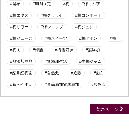
昆布
期間限定
梅
梅こぶ茶
梅エキス
梅グラッセ
梅コンポート
梅サワー
梅シロップ
梅ジュレ
梅ジュース
梅スイーツ
梅ドボン
梅干
梅肉
梅酒
梅酒好き
無添加
無添加商品
無添加生活
生梅ジャム
紀州紅梅園
自然派
通販
面白
食べやすい
食品添加物無添加
飲み会
次のページ