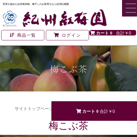
世界が認めた紀州南高梅、梅干しのお取寄せなら紀州紅梅園
0
￥0
商品一覧
ログイン
梅こぶ茶
サイトトップページ
>
全商品
>
梅こぶ茶
0
￥0
梅こぶ茶