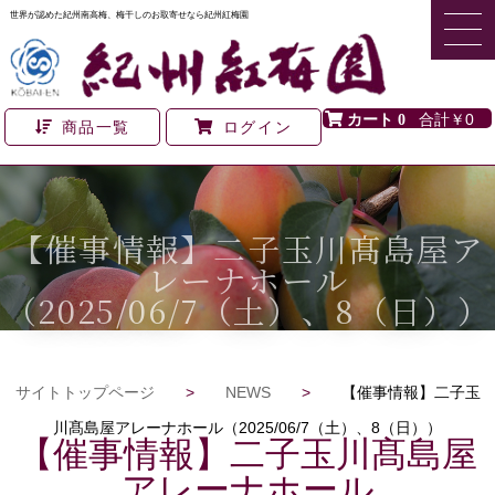
世界が認めた紀州南高梅、梅干しのお取寄せなら紀州紅梅園
0
￥0
商品一覧
ログイン
【催事情報】二子玉川髙島屋ア
レーナホール
（2025/06/7（土）、8（日））
サイトトップページ
>
NEWS
>
【催事情報】二子玉
川髙島屋アレーナホール（2025/06/7（土）、8（日））
【催事情報】二子玉川髙島屋
アレーナホール