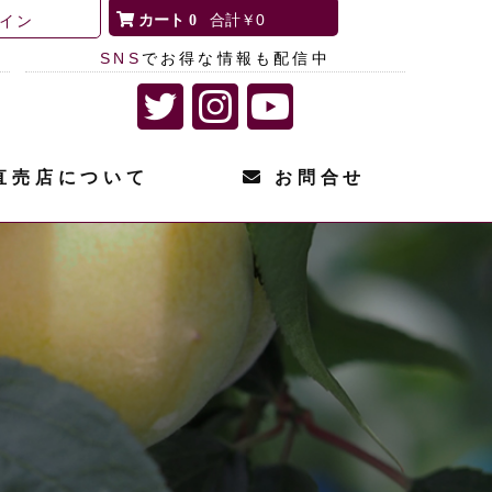
0
￥0
イン
SNS
でお得な情報も配信中
直売店について
お問合せ
て