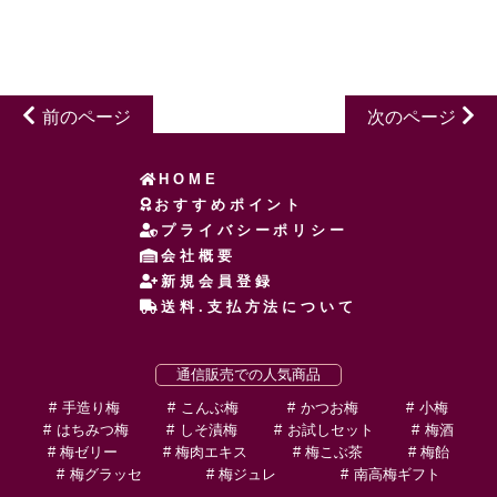
前のページ
次のページ
HOME
おすすめポイント
プライバシーポリシー
会社概要
新規会員登録
送料.支払方法について
通信販売での人気商品
手造り梅
こんぶ梅
かつお梅
小梅
はちみつ梅
しそ漬梅
お試しセット
梅酒
梅ゼリー
梅肉エキス
梅こぶ茶
梅飴
梅グラッセ
梅ジュレ
南高梅ギフト