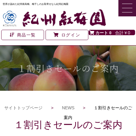
世界が認めた紀州南高梅、梅干しのお取寄せなら紀州紅梅園
0
￥0
商品一覧
ログイン
１割引きセールのご案内
サイトトップページ
>
NEWS
>
１割引きセールのご
案内
１割引きセールのご案内