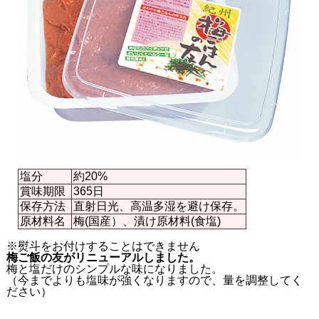
塩分
約20%
賞味期限
365日
保存方法
直射日光、高温多湿を避け保存。
原材料名
梅(国産）、漬け原材料(食塩)
※熨斗をお付けすることはできません
梅ご飯の友がリニューアルしました。
梅と塩だけのシンプルな味になりました。
（今までよりも塩味が強くなりますので、量を調整してく
ださい）