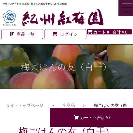
世界が認めた紀州南高梅、梅干しのお取寄せなら紀州紅梅園
0
￥0
商品一覧
ログイン
梅ごはんの友（白干）
サイトトップページ
>
全商品
>
梅ごはんの友（白
干）
0
￥0
梅ごはんの友（白干）