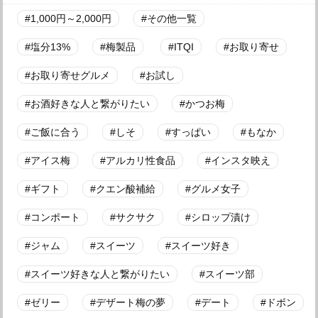
1,000円～2,000円
その他一覧
塩分13%
梅製品
ITQI
お取り寄せ
お取り寄せグルメ
お試し
お酒好きな人と繋がりたい
かつお梅
ご飯に合う
しそ
すっぱい
もなか
アイス梅
アルカリ性食品
インスタ映え
ギフト
クエン酸補給
グルメ女子
コンポート
サクサク
シロップ漬け
ジャム
スイーツ
スイーツ好き
スイーツ好きな人と繋がりたい
スイーツ部
ゼリー
デザート梅の夢
デート
ドボン