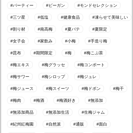
パーティー
ビーガン
モンドセレクション
三ツ星
低塩
健康食品
凍らせて美味しい
割り材
南高梅
夏バテ
夏限定
女子会
家飲み
小梅
手造り梅
昆布
期間限定
梅
梅こぶ茶
梅エキス
梅グラッセ
梅コンポート
梅サワー
梅シロップ
梅ジュレ
梅ジュース
梅スイーツ
梅ドボン
梅干
梅肉
梅酒
梅酒好き
無添加
無添加商品
無添加生活
生梅ジャム
紀州紅梅園
自然派
通販
面白