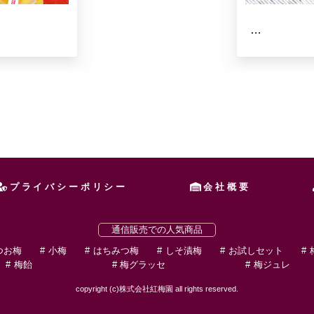
…
プライバシーポリシー
会社概要
通信販売での人気商品
つお梅
小梅
はちみつ梅
しそ漬梅
お試しセット
梅飴
梅グラッセ
梅ジュレ
copyright (c)株式会社紅梅園 all rights reserved.