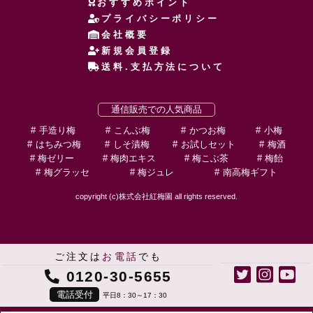
おすすめポイント
プライバシーポリシー
会社概要
新規会員登録
送料.支払方法について
通信販売での人気商品
手造り梅
こんぶ梅
かつお梅
小梅
はちみつ梅
しそ漬梅
お試しセット
梅酒
梅ゼリー
梅肉エキス
梅こぶ茶
梅飴
梅グラッセ
梅ジュレ
南高梅ギフト
copyright (c)株式会社紅梅園 all rights reserved.
ご注文は
お電話
でも
0120-30-5655
電話受付
平日8：30～17：30