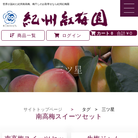
世界が認めた紀州南高梅、梅干しのお取寄せなら紀州紅梅園
0
￥0
商品一覧
ログイン
三ツ星
サイトトップページ
>
タグ > 三ツ星
南高梅スイーツセット