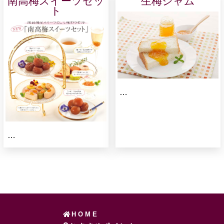
南高梅スイーツセッ
生梅ジャム
ト
…
…
HOME