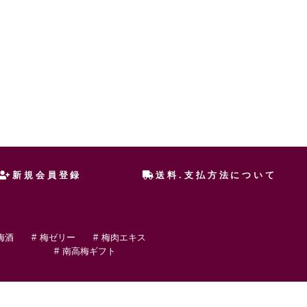
新規会員登録
送料.支払方法について
梅酒
梅ゼリー
梅肉エキス
南高梅ギフト
△