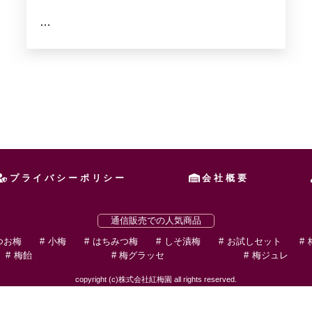
…
プライバシーポリシー
会社概要
通信販売での人気商品
つお梅
小梅
はちみつ梅
しそ漬梅
お試しセット
梅飴
梅グラッセ
梅ジュレ
copyright (c)株式会社紅梅園 all rights reserved.