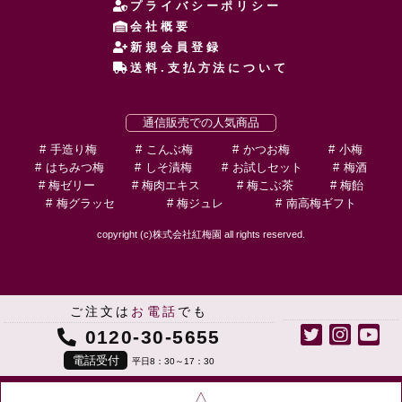
プライバシーポリシー
会社概要
新規会員登録
送料.支払方法について
通信販売での人気商品
手造り梅
こんぶ梅
かつお梅
小梅
はちみつ梅
しそ漬梅
お試しセット
梅酒
梅ゼリー
梅肉エキス
梅こぶ茶
梅飴
梅グラッセ
梅ジュレ
南高梅ギフト
copyright (c)株式会社紅梅園 all rights reserved.
ご注文は
お電話
でも
0120-30-5655
電話受付
平日8：30～17：30
△