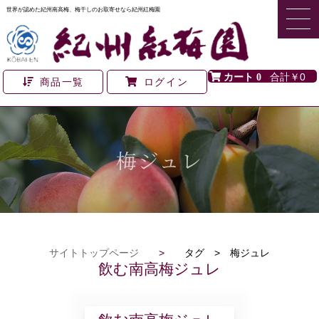
世界が認めた紀州南高梅、梅干しのお取寄せなら紀州紅梅園
0
￥0
商品一覧
ログイン
梅ジュレ
サイトトップページ
>
タグ > 梅ジュレ
飲む南高梅ジュレ