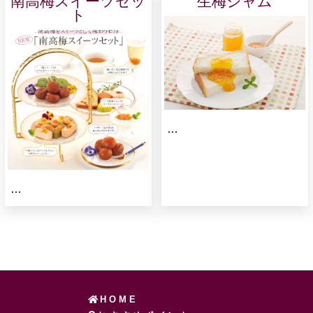
南高梅スイーツセッ
生梅ジャム
ト
…
…
HOME