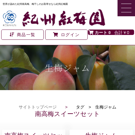
世界が認めた紀州南高梅、梅干しのお取寄せなら紀州紅梅園
0
￥0
商品一覧
ログイン
生梅ジャム
サイトトップページ
>
タグ > 生梅ジャム
南高梅スイーツセット