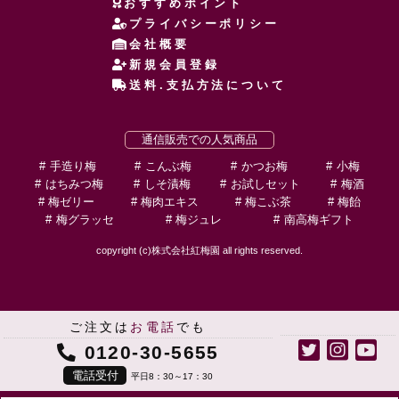
おすすめポイント
プライバシーポリシー
会社概要
新規会員登録
送料.支払方法について
通信販売での人気商品
手造り梅
こんぶ梅
かつお梅
小梅
はちみつ梅
しそ漬梅
お試しセット
梅酒
梅ゼリー
梅肉エキス
梅こぶ茶
梅飴
梅グラッセ
梅ジュレ
南高梅ギフト
copyright (c)株式会社紅梅園 all rights reserved.
ご注文は
お電話
でも
0120-30-5655
電話受付
平日8：30～17：30