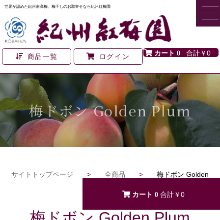
世界が認めた紀州南高梅、梅干しのお取寄せなら紀州紅梅園
0
￥0
商品一覧
ログイン
梅ドボン Golden Plum
サイトトップページ
>
全商品
>
梅ドボン Golden
Plum
0
￥0
梅ドボン Golden Plum