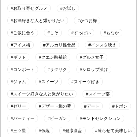
お取り寄せグルメ
お試し
お酒好きな人と繋がりたい
かつお梅
ご飯に合う
しそ
すっぱい
もなか
アイス梅
アルカリ性食品
インスタ映え
ギフト
クエン酸補給
グルメ女子
コンポート
サクサク
シロップ漬け
ジャム
スイーツ
スイーツ好き
スイーツ好きな人と繋がりたい
スイーツ部
ゼリー
デザート梅の夢
デート
ドボン
パーティー
ビーガン
モンドセレクション
三ツ星
低塩
健康食品
凍らせて美味しい