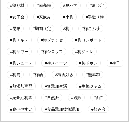
割り材
南高梅
夏バテ
夏限定
女子会
家飲み
小梅
手造り梅
昆布
期間限定
梅
梅こぶ茶
梅エキス
梅グラッセ
梅コンポート
梅サワー
梅シロップ
梅ジュレ
梅ジュース
梅スイーツ
梅ドボン
梅干
梅肉
梅酒
梅酒好き
無添加
無添加商品
無添加生活
生梅ジャム
紀州紅梅園
自然派
通販
面白
食べやすい
食品添加物無添加
飲み会