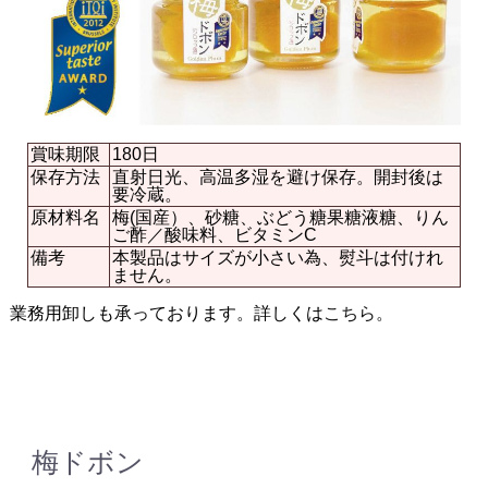
賞味期限
180日
保存方法
直射日光、高温多湿を避け保存。開封後は
要冷蔵。
原材料名
梅(国産）、砂糖、ぶどう糖果糖液糖、りん
ご酢／酸味料、ビタミンC
備考
本製品はサイズが小さい為、熨斗は付けれ
ません。
業務用卸しも承っております。詳しくは
こちら。