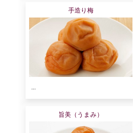
手造り梅
…
旨美（うまみ）