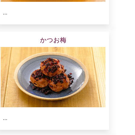
…
かつお梅
…