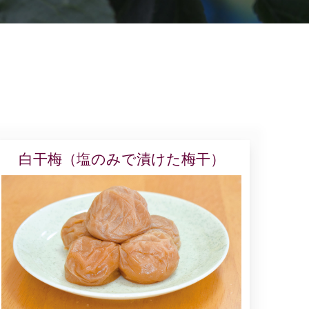
白干梅（塩のみで漬けた梅干）