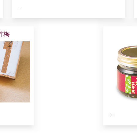
…
竹梅
…