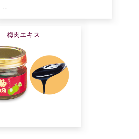
…
梅肉エキス