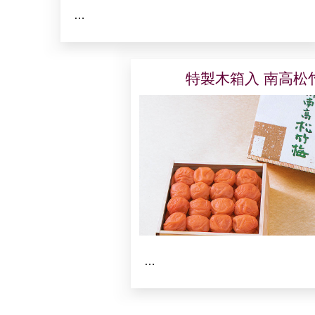
…
特製木箱入 南高松
…