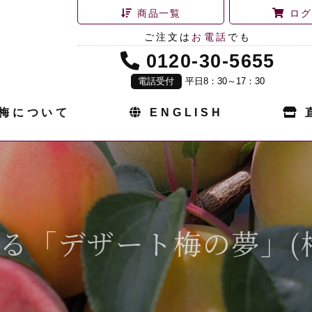
商品一覧
ログ
ご注文は
お電話
でも
0120-30-5655
電話受付
平日8：30～17：30
梅について
ENGLISH
る「デザート梅の夢」(