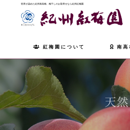
世界が認めた紀州南高梅、梅干しのお取寄せなら紀州紅梅園
紅梅園について
南高
天然