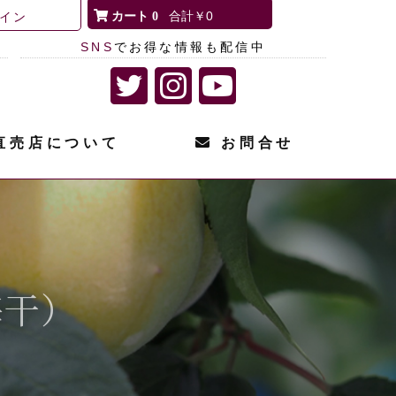
0
￥0
イン
SNS
でお得な情報も配信中
直売店について
お問合せ
梅干）