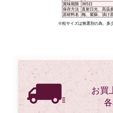
賞味期限
365日
保存方法
直射日光、高温
原材料名
梅、紫蘇、漬け原
※粒サイズは無選別の為、多
お買上
各