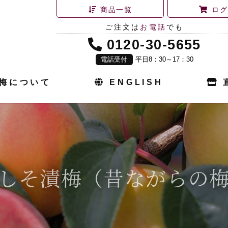
商品一覧
ログ
ご注文は
お電話
でも
0120-30-5655
電話受付
平日8：30～17：30
梅について
ENGLISH
しそ漬梅（昔ながらの