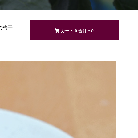
の梅干）
0
￥0
）