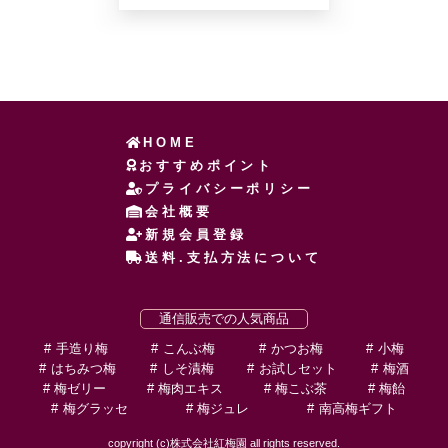
HOME
おすすめポイント
プライバシーポリシー
会社概要
新規会員登録
送料.支払方法について
通信販売での人気商品
手造り梅
こんぶ梅
かつお梅
小梅
はちみつ梅
しそ漬梅
お試しセット
梅酒
梅ゼリー
梅肉エキス
梅こぶ茶
梅飴
梅グラッセ
梅ジュレ
南高梅ギフト
copyright (c)株式会社紅梅園 all rights reserved.