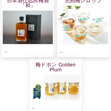
日本酒仕込み梅酒
完熟梅シロップ
「和」
…
…
梅ドボン Golden
Plum
…