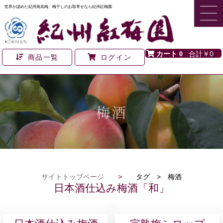
世界が認めた紀州南高梅、梅干しのお取寄せなら紀州紅梅園
0
￥0
商品一覧
ログイン
梅酒
サイトトップページ
>
タグ > 梅酒
日本酒仕込み梅酒「和」