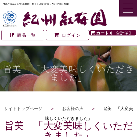
世界が認めた紀州南高梅、梅干しのお取寄せなら紀州紅梅園
0
￥0
商品一覧
ログイン
旨美 「大変美味しくいただき
ました」
サイトトップページ
>
お客様の声
>
旨美 「大変美
味しくいただきました」
旨美 「大変美味しくいただ
きました」