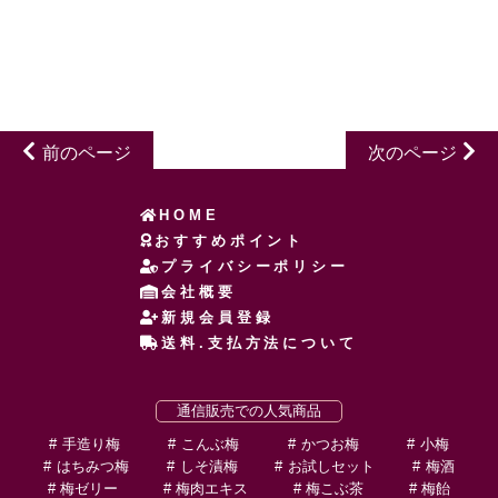
前のページ
次のページ
HOME
おすすめポイント
プライバシーポリシー
会社概要
新規会員登録
送料.支払方法について
通信販売での人気商品
手造り梅
こんぶ梅
かつお梅
小梅
はちみつ梅
しそ漬梅
お試しセット
梅酒
梅ゼリー
梅肉エキス
梅こぶ茶
梅飴