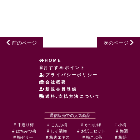
前のページ
次のページ
HOME
おすすめポイント
プライバシーポリシー
会社概要
新規会員登録
送料.支払方法について
通信販売での人気商品
手造り梅
こんぶ梅
かつお梅
小梅
はちみつ梅
しそ漬梅
お試しセット
梅酒
梅ゼリー
梅肉エキス
梅こぶ茶
梅飴