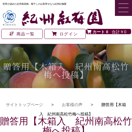
世界が認めた紀州南高梅、梅干しのお取寄せなら紀州紅梅園
0
￥0
商品一覧
ログイン
贈答用【木箱入 紀州南高松竹
梅へ投稿】
サイトトップページ
>
お客様の声
>
贈答用【木箱
入 紀州南高松竹梅へ投稿】
贈答用【木箱入 紀州南高松竹
梅へ投稿】