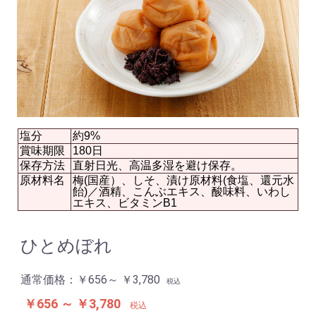
塩分
約9%
賞味期限
180日
保存方法
直射日光、高温多湿を避け保存。
原材料名
梅(国産）、しそ、漬け原材料(食塩、還元水
飴)／酒精、こんぶエキス、酸味料、いわし
エキス、ビタミンB1