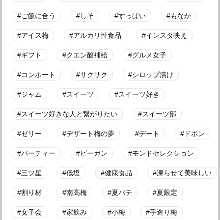
ご飯に合う
しそ
すっぱい
もなか
アイス梅
アルカリ性食品
インスタ映え
ギフト
クエン酸補給
グルメ女子
コンポート
サクサク
シロップ漬け
ジャム
スイーツ
スイーツ好き
スイーツ好きな人と繋がりたい
スイーツ部
ゼリー
デザート梅の夢
デート
ドボン
パーティー
ビーガン
モンドセレクション
三ツ星
低塩
健康食品
凍らせて美味しい
割り材
南高梅
夏バテ
夏限定
女子会
家飲み
小梅
手造り梅