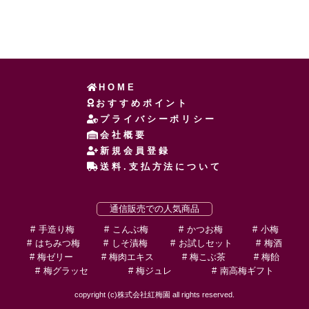
HOME
おすすめポイント
プライバシーポリシー
会社概要
新規会員登録
送料.支払方法について
通信販売での人気商品
手造り梅
こんぶ梅
かつお梅
小梅
はちみつ梅
しそ漬梅
お試しセット
梅酒
梅ゼリー
梅肉エキス
梅こぶ茶
梅飴
梅グラッセ
梅ジュレ
南高梅ギフト
copyright (c)株式会社紅梅園 all rights reserved.