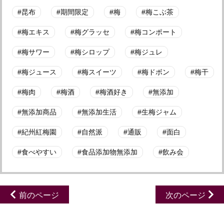
昆布
期間限定
梅
梅こぶ茶
梅エキス
梅グラッセ
梅コンポート
梅サワー
梅シロップ
梅ジュレ
梅ジュース
梅スイーツ
梅ドボン
梅干
梅肉
梅酒
梅酒好き
無添加
無添加商品
無添加生活
生梅ジャム
紀州紅梅園
自然派
通販
面白
食べやすい
食品添加物無添加
飲み会
前のページ
次のページ