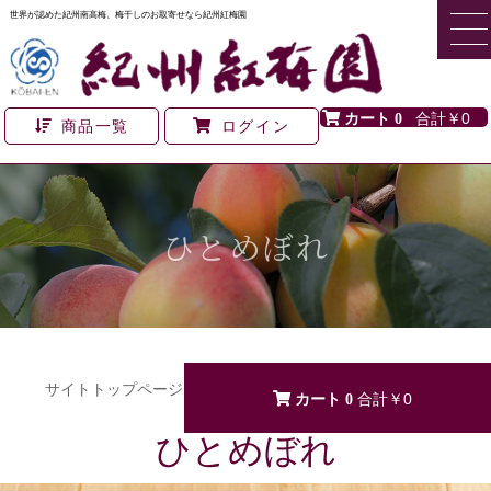
世界が認めた紀州南高梅、梅干しのお取寄せなら紀州紅梅園
0
￥0
商品一覧
ログイン
ひとめぼれ
サイトトップページ
>
全商品
>
ひとめぼれ
0
￥0
ひとめぼれ