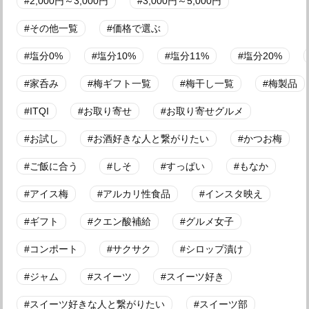
2,000円～3,000円
3,000円～5,000円
その他一覧
価格で選ぶ
塩分0%
塩分10%
塩分11%
塩分20%
家呑み
梅ギフト一覧
梅干し一覧
梅製品
ITQI
お取り寄せ
お取り寄せグルメ
お試し
お酒好きな人と繋がりたい
かつお梅
ご飯に合う
しそ
すっぱい
もなか
アイス梅
アルカリ性食品
インスタ映え
ギフト
クエン酸補給
グルメ女子
コンポート
サクサク
シロップ漬け
ジャム
スイーツ
スイーツ好き
スイーツ好きな人と繋がりたい
スイーツ部