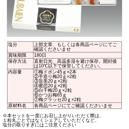
塩分
上部文章、もしくは各商品ページにてご
確認くださいませ
賞味期限
180日
保存方法
直射日光、高温多湿を避け保存。開封後
は10℃以下で保管してください。
内容量
①梅ドボン45ｇ×2本
②手造り梅20ｇ×2粒
③旨美20ｇ×2粒
④蜜恋20ｇ×2粒
⑤白干梅20ｇ×2粒
⑥かつお梅65ｇ
⑦梅グラッセ20ｇ×2粒
原材料名
各商品ページにてご確認くださいませ
※本セットを一度にお召し上がりいただく際は、
１粒丸ごとではなくシェアしていただくなど、
塩分の取りすぎにはご注意ください