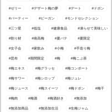
ゼリー
デザート梅の夢
デート
ドボン
パーティー
ビーガン
モンドセレクション
三ツ星
低塩
健康食品
凍らせて美味しい
割り材
南高梅
夏バテ
夏限定
女子会
家飲み
小梅
手造り梅
昆布
期間限定
梅
梅こぶ茶
梅エキス
梅グラッセ
梅コンポート
梅サワー
梅シロップ
梅ジュレ
梅ジュース
梅スイーツ
梅ドボン
梅干
梅肉
梅酒
梅酒好き
無添加
無添加商品
無添加生活
生梅ジャム