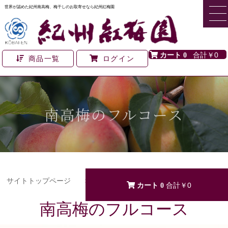
世界が認めた紀州南高梅、梅干しのお取寄せなら紀州紅梅園
0
￥0
商品一覧
ログイン
南高梅のフルコース
サイトトップページ
>
全商品
>
南高梅のフルコース
0
￥0
南高梅のフルコース