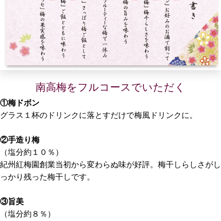
南高梅をフルコースでいただく
①梅ドボン
グラス１杯のドリンクに落とすだけで梅風ドリンクに。
②手造り梅
（塩分約１０％）
紀州紅梅園創業当初から変わらぬ味が好評。梅干しらしさがし
っかり残った梅干しです。
③旨美
（塩分約８％）