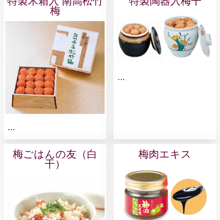
特製木箱入 南高松竹
特製陶器入梅干
梅
…
…
梅ごはんの友（白
梅肉エキス
干）