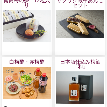
南高梅の夢 12粒入
サクサク最中あんこ
り
セット
…
…
白梅酢・赤梅酢
日本酒仕込み梅酒
「和」
…