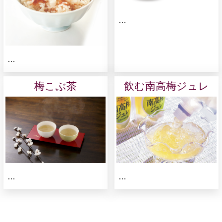
…
…
梅こぶ茶
飲む南高梅ジュレ
…
…