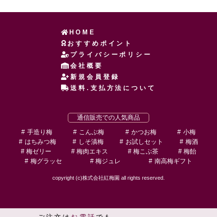
HOME
おすすめポイント
プライバシーポリシー
会社概要
新規会員登録
送料.支払方法について
通信販売での人気商品
手造り梅
こんぶ梅
かつお梅
小梅
はちみつ梅
しそ漬梅
お試しセット
梅酒
梅ゼリー
梅肉エキス
梅こぶ茶
梅飴
梅グラッセ
梅ジュレ
南高梅ギフト
copyright (c)株式会社紅梅園 all rights reserved.
ご注文は
お電話
でも