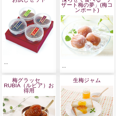
ザート梅の夢」(梅コ
ンポート)
…
…
梅グラッセ
生梅ジャム
RUBIA（ルビア）お
得用