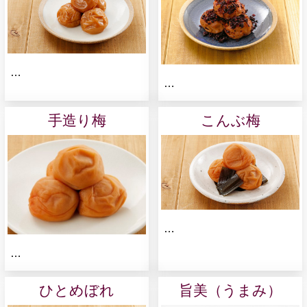
…
…
手造り梅
こんぶ梅
…
…
ひとめぼれ
旨美（うまみ）