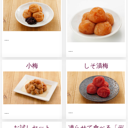
…
…
小梅
しそ漬梅
…
…
お試しセット
凍らせて食べる「デ