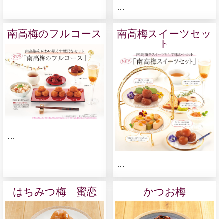
…
南高梅のフルコース
南高梅スイーツセッ
ト
…
…
はちみつ梅 蜜恋
かつお梅