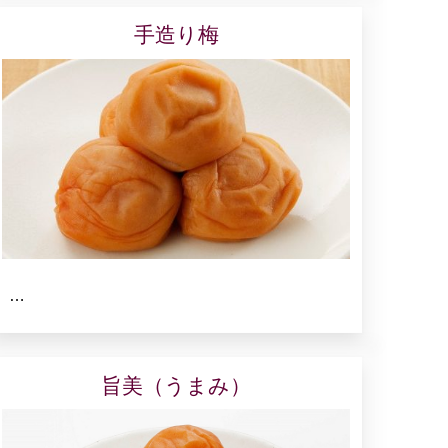
手造り梅
…
旨美（うまみ）