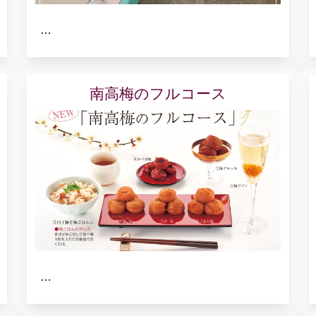
…
南高梅のフルコース
…