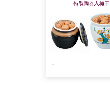
特製陶器入梅干
…