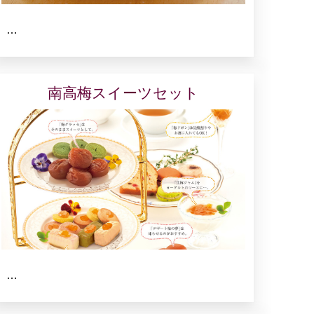
…
南高梅スイーツセット
…