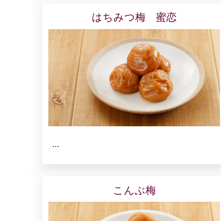
はちみつ梅 蜜恋
…
こんぶ梅