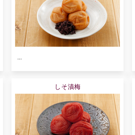
…
しそ漬梅