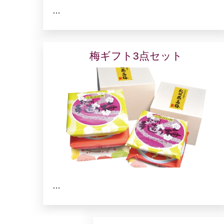
…
梅ギフト3点セット
…